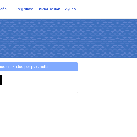
añol
Regístrate
Iniciar sesión
Ayuda
ios utilizados por pv77netbr