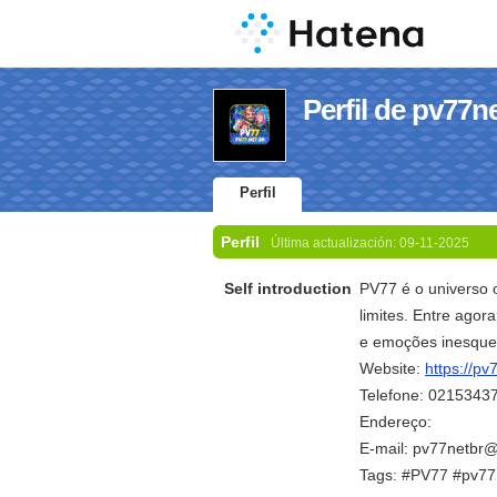
Perfil de pv77n
Perfil
Perfil
Última actualización:
09-11-2025
Self introduction
PV77 é o universo 
limites. Entre agor
e emoções inesquec
Website:
https://pv
Telefone: 0215343
Endereço:
E-mail: pv77netbr
Tags: #PV77 #pv77n