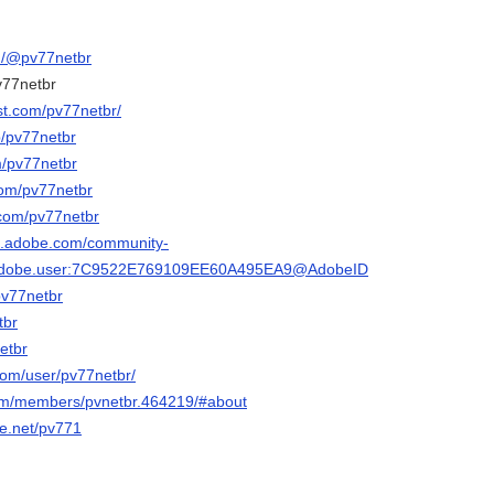
om/@pv77netbr
pv77netbr
st.com/pv77netbr/
p/pv77netbr
m/pv77netbr
.com/pv77netbr
.com/pv77netbr
3d.adobe.com/community-
rg.adobe.user:7C9522E769109EE60A495EA9@AdobeID
pv77netbr
tbr
etbr
com/user/pv77netbr/
.com/members/pvnetbr.464219/#about
e.net/pv771