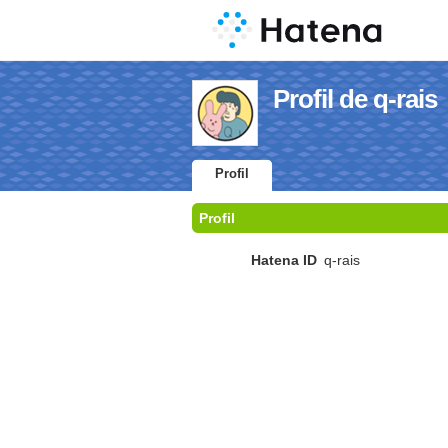
Profil de q-rais
Profil
Profil
Hatena ID
q-rais