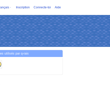
rançais
Inscription
Connecte-toi
Aide
es utilisés par q-rais