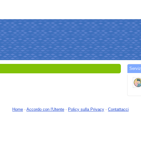
Serviz
Home
-
Accordo con l'Utente
-
Policy sulla Privacy
-
Contattacci