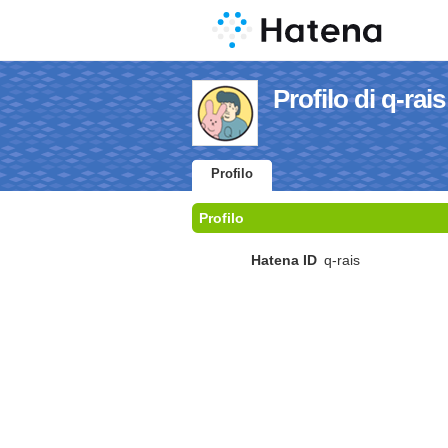
Profilo di q-rais
Profilo
Profilo
Hatena ID
q-rais