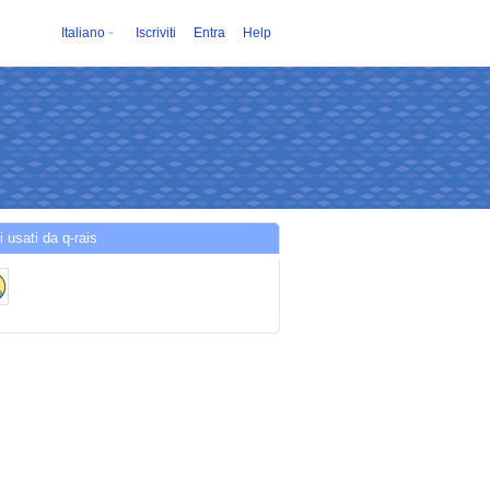
Italiano
Iscriviti
Entra
Help
i usati da q-rais