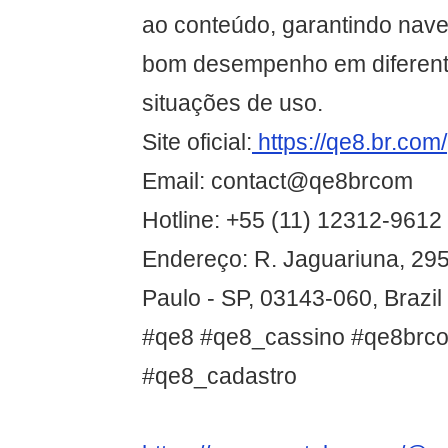
ao conteúdo, garantindo naveg
bom desempenho em diferente
situações de uso.
Site oficial:
https://qe8.br.com/
Email: contact@qe8brcom
Hotline: +55 (11) 12312-9612
Endereço: R. Jaguariuna, 295 
Paulo - SP, 03143-060, Brazil
#qe8 #qe8_cassino #qe8brco
#qe8_cadastro