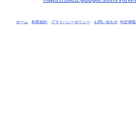
ホーム
-
利用規約
-
プライバシーポリシー
-
お問い合わせ
-
特定商取