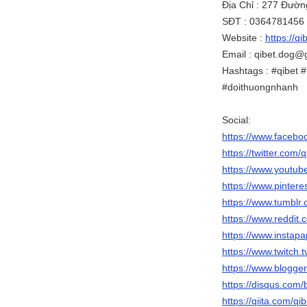
Địa Chỉ : 277 Đườn
SĐT : 0364781456
Website :
https://qi
Email : qibet.dog@
Hashtags : #qibet 
#doithuongnhanh
Social:
https://www.facebo
https://twitter.com/
https://www.youtu
https://www.pintere
https://www.tumblr
https://www.reddit.
https://www.instap
https://www.twitch.
https://www.blogg
https://disqus.com/
https://qiita.com/qi