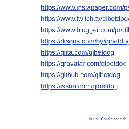
https://www.instapaper.com/p
https://www.twitch.tv/qibetdog
https://www.blogger.com/pro
https://disqus.com/by/qibetdo
https://qiita.com/qibetdog
https://gravatar.com/qibetdog
https://github.com/qibetdog
https://issuu.com/qibetdog
Inicio
-
Condiciones de 