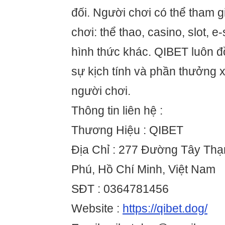
đối. Người chơi có thể tham g
chơi: thể thao, casino, slot, e
hình thức khác. QIBET luôn đ
sự kịch tính và phần thưởng
người chơi.
Thông tin liên hệ :
Thương Hiệu : QIBET
Địa Chỉ : 277 Đường Tây Thạ
Phú, Hồ Chí Minh, Việt Nam
SĐT : 0364781456
Website :
https://qibet.dog/