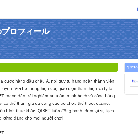
さんのプロフィール
qib
cá cược hàng đầu châu Á, nơi quy tụ hàng ngàn thành viên
 tuyến. Với hệ thống hiện đại, giao diện thân thiện và tỷ lệ
ET mang đến trải nghiệm an toàn, minh bạch và công bằng
ơi có thể tham gia đa dạng các trò chơi: thể thao, casino,
hiều hình thức khác. QIBET luôn đồng hành, đem lại sự kịch
g xứng đáng cho mọi người chơi.
ET