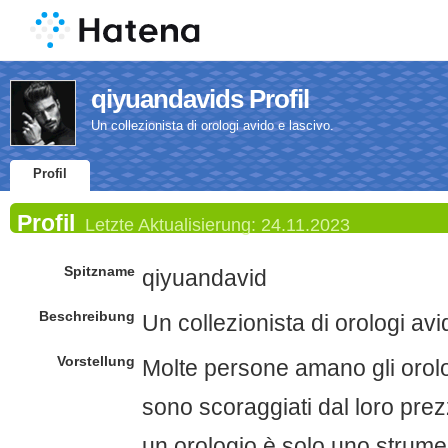
qiyuandavids Profil
Un collezionista di orologi avido e lascivo.
Profil
Profil
Letzte Aktualisierung:
24.11.2023
Spitzname
qiyuandavid
Beschreibung
Un collezionista di orologi avi
Vorstellung
Molte persone amano gli orolo
sono scoraggiati dal loro prezz
un orologio è solo uno strumen