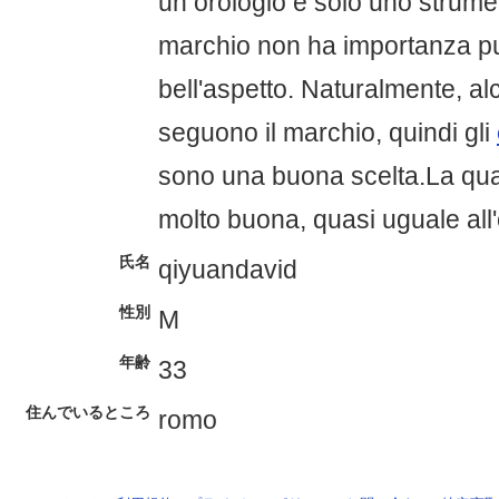
un orologio è solo uno strumen
marchio non ha importanza p
bell'aspetto. Naturalmente, a
seguono il marchio, quindi gli
sono una buona scelta.La quali
molto buona, quasi uguale all'
氏名
qiyuandavid
性別
M
年齢
33
住んでいるところ
romo