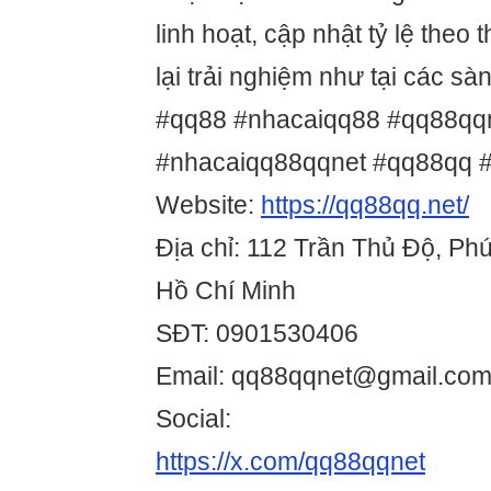
linh hoạt, cập nhật tỷ lệ theo
lại trải nghiệm như tại các sà
#qq88 #nhacaiqq88 #qq88qq
#nhacaiqq88qqnet #qq88qq 
Website:
https://qq88qq.net/
Địa chỉ: 112 Trần Thủ Độ, Ph
Hồ Chí Minh
SĐT: 0901530406
Email: qq88qqnet@gmail.co
Social:
https://x.com/qq88qqnet