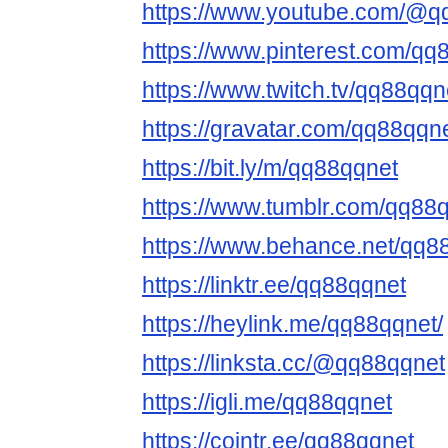
https://www.youtube.com/@q
https://www.pinterest.com/qq
https://www.twitch.tv/qq88qqn
https://gravatar.com/qq88qqn
https://bit.ly/m/qq88qqnet
https://www.tumblr.com/qq88
https://www.behance.net/qq8
https://linktr.ee/qq88qqnet
https://heylink.me/qq88qqnet/
https://linksta.cc/@qq88qqnet
https://igli.me/qq88qqnet
https://cointr.ee/qq88qqnet