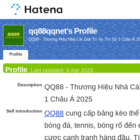
qq88qqnet's Profile
QQ88 - Thương Hiệu Nhà Cái Giải Trí Uy Tín Số 1 Châu Á 2
Profile
Profile
Last updated:
6 Apr 2025
Description
QQ88 - Thương Hiệu Nhà Cái 
1 Châu Á 2025
Self introduction
QQ88
cung cấp bảng kèo thể
bóng đá, tennis, bóng rổ đến e
cược cạnh tranh hàng đầu. T