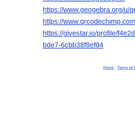
https://www.geogebra.org/u/
https://www.qrcodechimp.co
https://givestar.io/profile/f4
bde7-6cbb38f8ef04
Home
-
Terms of 