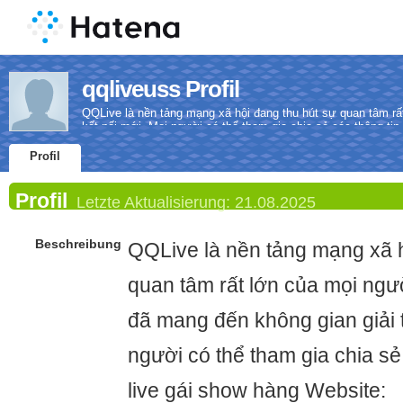
qqliveuss Profil
QQLive là nền tảng mạng xã hội đang thu hút sự quan tâm rất
kết nối mới. Mọi người có thể tham gia chia sẻ các thông tin
Profil
Profil
Letzte Aktualisierung:
21.08.2025
Beschreibung
QQLive là nền tảng mạng xã h
quan tâm rất lớn của mọi ngườ
đã mang đến không gian giải tr
người có thể tham gia chia sẻ
live gái show hàng Website: