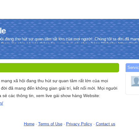
le
i đang thu hút sự quan tâm rất lớn của mọi người. Chúng tôi ra đời đã mang 
 tham gia chia sẻ các thông tin, xem live gái show hàng Website: https://qql
Servic
 mạng xã hội đang thu hút sự quan tâm rất lớn của mọi
 đời đã mang đến không gian giải trí, kết nối mới. Mọi người
a sẻ các thông tin, xem live gái show hàng Website:
m/
Home
-
Terms of Use
-
Privacy Policy
-
Contact us