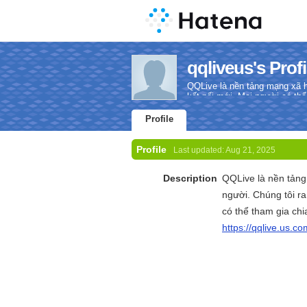
qqliveus's Profi
QQLive là nền tảng mạng xã hộ
kết nối mới. Mọi người có thể
Profile
Profile
Last updated:
Aug 21, 2025
Description
QQLive là nền tảng
người. Chúng tôi ra
có thể tham gia chi
https://qqlive.us.co