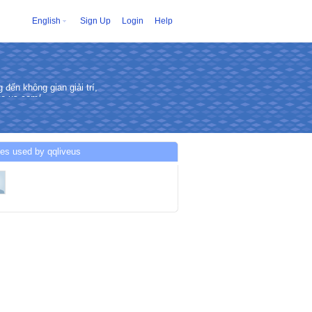
English
Sign Up
Login
Help
đến không gian giải trí,
ive.us.com/
es used by qqliveus