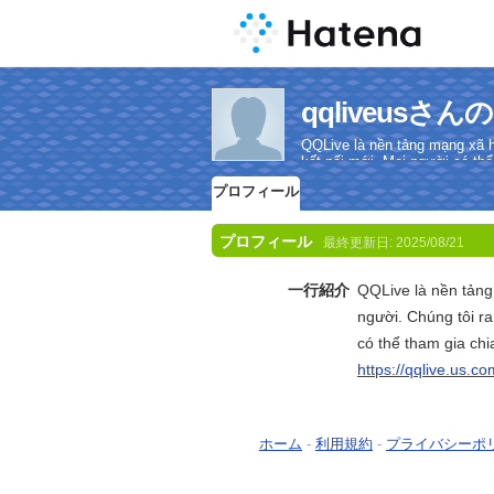
qqliveusさ
QQLive là nền tảng mạng xã hộ
kết nối mới. Mọi người có thể
プロフィール
プロフィール
最終更新日:
2025/08/21
一行紹介
QQLive là nền tảng
người. Chúng tôi ra
có thể tham gia chi
https://qqlive.us.co
ホーム
-
利用規約
-
プライバシーポ