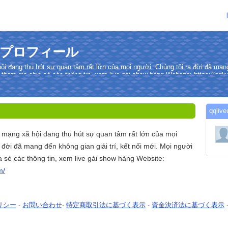
んのプロフィール
i đang thu hút sự quan tâm rất lớn của mọi người. Chúng tôi ra đời đã mang 
 tham gia chia sẻ các thông tin, xem live gái show hàng Website: https://qql
qql
 mạng xã hội đang thu hút sự quan tâm rất lớn của mọi
 đời đã mang đến không gian giải trí, kết nối mới. Mọi người
a sẻ các thông tin, xem live gái show hàng Website:
m/
リシー
-
お問い合わせ
-
特定商取引法に基づく表示
-
資金決済法に基づく表示