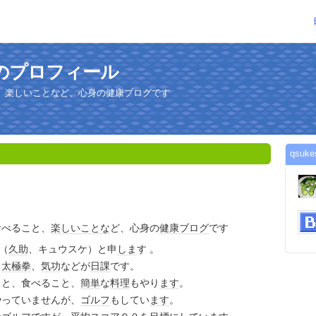
さんのプロフィール
、楽しいことなど、心身の健康ブログです
qsu
食べること、
楽しい
ことな
ど、心身の
健康
ブログ
です
e（
久助
、キュウスケ）と申
しま
す 。
と
太極拳
、
気功
などが
日課
です。
こと、食べること、
簡単
な
料理
もやり
ます
。
やっていませんが、
ゴルフ
もしてい
ます
。