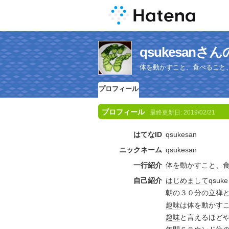
qsukesan
体を動かすこと、食べること
プロフィール
プロフィール
最終更新日:
2019/02/21
はてなID
qsukesan
ニックネーム
qsukesan
一行紹介
体を動かすこと、
自己紹介
はじめまして
qsuk
朝の３０分の立禅
趣味
は体を動かす
趣味
と言えるほど