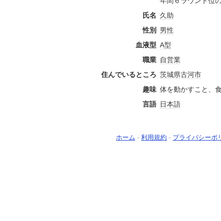
年間６ラウンド位
氏名
久助
性別
男性
血液型
A型
職業
自営業
住んでいるところ
茨城県
古河市
趣味
体を動かすこと、
言語
日本語
ホーム
-
利用規約
-
プライバシーポ