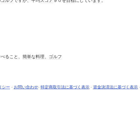
の
ゴルフ
ですが、平均
スコア
９０を
目標
にしてい
ます
。
食べること、
簡単
な
料理
、
ゴルフ
リシー
-
お問い合わせ
-
特定商取引法に基づく表示
-
資金決済法に基づく表示