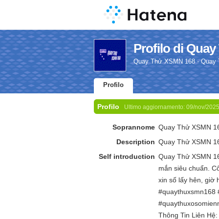
Profilo di Qua
Quay Thử XSMN 168 - Quay 
Profilo
Profilo
Ultimo aggiornamento:
09/nov/202
Soprannome
Quay Thử XSMN 1
Description
Quay Thử XSMN 16
Self introduction
Quay Thử XSMN 168 
mắn siêu chuẩn. Cô
xin số lấy hên, giờ
#quaythuxsmn168 
#quaythuxosomie
Thông Tin Liên Hệ: