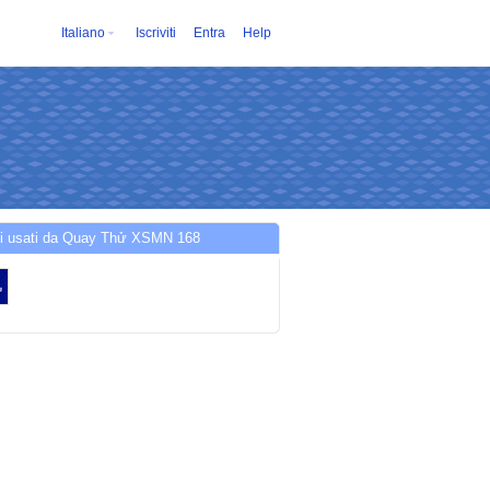
Italiano
Iscriviti
Entra
Help
zi usati da Quay Thử XSMN 168