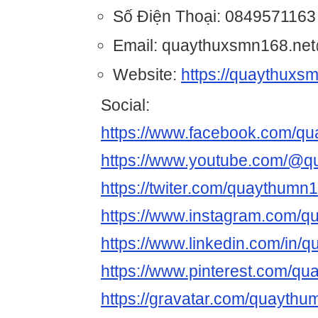
Số Điện Thoại: 0849571163
Email: quaythuxsmn168.ne
Website:
https://quaythuxs
Social:
https://www.facebook.com/q
https://www.youtube.com/@
https://twiter.com/quaythumn
https://www.instagram.com/
https://www.linkedin.com/in/
https://www.pinterest.com/q
https://gravatar.com/quayth