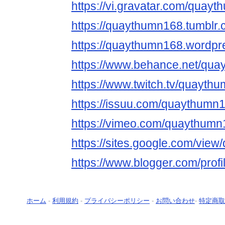
https://vi.gravatar.com/quay
https://quaythumn168.tumblr.
https://quaythumn168.wordpr
https://www.behance.net/qu
https://www.twitch.tv/quayth
https://issuu.com/quaythumn
https://vimeo.com/quaythumn
https://sites.google.com/vie
https://www.blogger.com/pro
ホーム
-
利用規約
-
プライバシーポリシー
-
お問い合わせ
-
特定商取