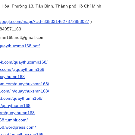
g Hòa, Phường 13, Tân Bình, Thành phố Hồ Chí Minh
w.google.com/maps?cid=8353314627372853027
)
0849571163
xsmn168.net@gmail.com
/quaythuxsmn168.net/
ook.com/quaythuxsmn168/
ube.com/@quaythumn168
/quaythumn168
gram.com/quaythuxsmn168/
in.com/in/quaythuxsmn168/
est.com/quaythumn168/
om/quaythumn168
r.com/quaythumn168
68.tumblr.com/
168.wordpress.com/
ce.net/quaythuxsmn168