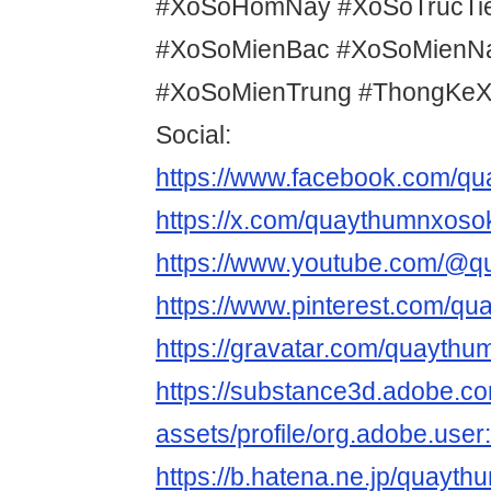
#XoSoHomNay #XoSoTrucTi
#XoSoMienBac #XoSoMien
#XoSoMienTrung #ThongKeX
Social:
https://www.facebook.com/qu
https://x.com/quaythumnxoso
https://www.youtube.com/@q
https://www.pinterest.com/qu
https://gravatar.com/quaythu
https://substance3d.adobe.c
assets/profile/org.adobe.
https://b.hatena.ne.jp/quayt