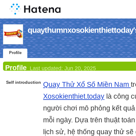
quaythumnxosokienthiettoday's
Profile
Profile
Last updated:
Jun 20, 2025
Self introduction
Quay Thử Xổ Số Miền Nam
t
Xosokienthiet.today
là công c
người chơi mô phỏng kết quả
mỗi ngày. Dựa trên thuật toán
lịch sử, hệ thống quay thử sẽ