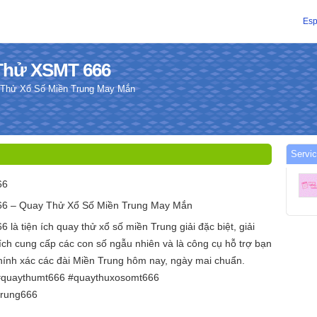
Esp
 Thử XSMT 666
Thử Xổ Số Miền Trung May Mắn
Servi
66
6 – Quay Thử Xổ Số Miền Trung May Mắn
à tiện ích quay thử xổ số miền Trung giải đặc biệt, giải
ích cung cấp các con số ngẫu nhiên và là công cụ hỗ trợ bạn
hính xác các đài Miền Trung hôm nay, ngày mai chuẩn.
#quaythumt666 #quaythuxosomt666
trung666