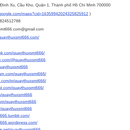
n Đình Xu, Cầu Kho, Quận 1, Thành phố Hồ Chí Minh 700000
w.google.com/maps?cid=16359942024325825912
)
0824512788
xsmt666.com@gmail.com
/quaythuxsmt666.com/
ook.com/quaythuxsmt666/
be.com/@quaythuxsmt666
/quaythuxsmt666
gram.com/quaythuxsmt666/
in.com/in/quaythuxsmt666/
est.com/quaythuxsmt666/
om/quaythuxsmt666
r.com/quaythuxsmt666
p/quaythuxsmt666
t666.tumblr.com/
t666.wordpress.com/
ce.net/quaythuxsmt666