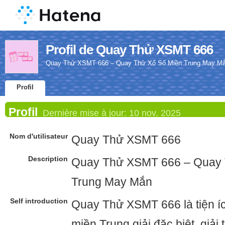
Profil de Quay Thử XSMT 666
Quay Thử XSMT 666 – Quay Thử Xổ Số Miền Trung May M
Profil
Profil
Dernière mise à jour:
10 nov. 2025
Nom d'utilisateur
Quay Thử XSMT 666
Description
Quay Thử XSMT 666 – Quay 
Trung May Mắn
Self introduction
Quay Thử XSMT 666 là tiện í
miền Trung giải đặc biệt, giải