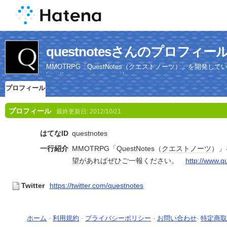
questnotesさんのプロフィー
MMOTRPG「QuestNotes（クエストノーツ）」を開
http://www.questnotes.net/
プロフィール
プロフィール
最終更新日:
2012/10/21
はてなID
questnotes
一行紹介
MMOTRPG「QuestNotes（
クエスト
ノーツ
）」
望
があればぜひご一報ください。
http://www.q
Twitter
https://twitter.com/questnotes
ホーム
-
利用規約
-
プライバシーポリシー
-
お問い合わせ
-
特定商取