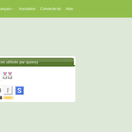
rançais
Inscription
Connecte-toi
Aide
ces utilisés par quossy