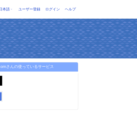
日本語
ユーザー登録
ログイン
ヘルプ
7ocomさんの使っているサービス