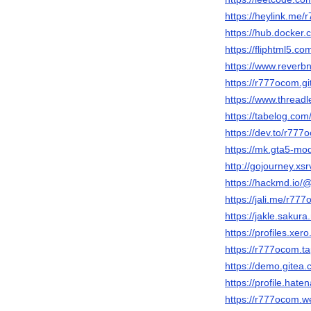
https://heylink.me
https://hub.docker
https://fliphtml5.
https://www.reverb
https://r777ocom.gi
https://www.thread
https://tabelog.com
https://dev.to/r777
https://mk.gta5-m
http://gojourney.xs
https://hackmd.io
https://jali.me/r77
https://jakle.sakur
https://profiles.xe
https://r777ocom.ta
https://demo.gitea
https://profile.hat
https://r777ocom.we