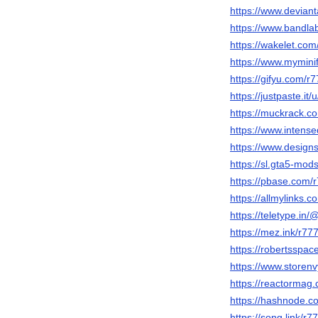
https://www.devian
https://www.bandl
https://wakelet.c
https://www.mymini
https://gifyu.com/
https://justpaste.it
https://muckrack.c
https://www.inten
https://www.design
https://sl.gta5-mo
https://pbase.com
https://allmylinks
https://teletype.i
https://mez.ink/r7
https://robertsspac
https://www.store
https://reactorma
https://hashnode
https://song.link/r