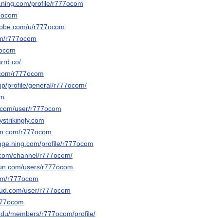
lm.ning.com/profile/r777ocom
77ocom
adobe.com/u/r777ocom
om/r777ocom
77ocom
rrd.co/
r.com/r777ocom
jp/profile/general/r777ocom/
om
.com/user/r777ocom
strikingly.com
an.com/r777ocom
ange.ning.com/profile/r777ocom
e.com/channel/r777ocom/
run.com/users/r777ocom
.com/r777ocom
oud.com/user/r777ocom
r777ocom
.edu/members/r777ocom/profile/