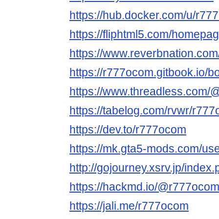
https://hub.docker.com/u/r7
https://fliphtml5.com/homep
https://www.reverbnation.com
https://r777ocom.gitbook.io/b
https://www.threadless.com/
https://tabelog.com/rvwr/r777
https://dev.to/r777ocom
https://mk.gta5-mods.com/us
http://gojourney.xsrv.jp/inde
https://hackmd.io/@r777oco
https://jali.me/r777ocom