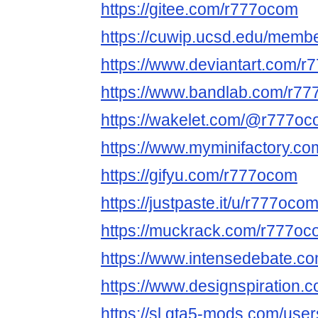
https://gitee.com/r777ocom
https://cuwip.ucsd.edu/membe
https://www.deviantart.com/
https://www.bandlab.com/r7
https://wakelet.com/@r777o
https://www.myminifactory.c
https://gifyu.com/r777ocom
https://justpaste.it/u/r777oco
https://muckrack.com/r777oc
https://www.intensedebate.c
https://www.designspiration
https://sl.gta5-mods.com/use