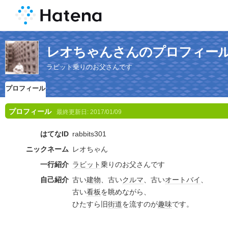
レオちゃんさんのプロフィー
ラビット乗りのお父さんです
プロフィール
プロフィール
最終更新日:
2017/01/09
はてなID
rabbits301
ニックネーム
レオちゃん
一行紹介
ラビット
乗りのお父さんです
自己紹介
古い
建物
、古い
クルマ
、古い
オートバイ
、
古い
看板
を眺めながら、
ひたすら旧
街道
を流すのが
趣味
です。