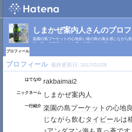
しまかぜ案内人さんのプロフ
楽園の島プーケットの心地良い南の島の風を感じながら飲
真っ蒼、綿菓子のような雲も綺麗ですよ♪遊びにいらっし
プロフィール
プロフィール
最終更新日:
2017/01/28
はてなID
rakbaimai2
ニックネーム
しまかぜ案内人
一行紹介
楽園
の島
プーケット
の心地
じながら飲む
タイ
ビール
は
♪
アンダマン海
も真っ蒼です