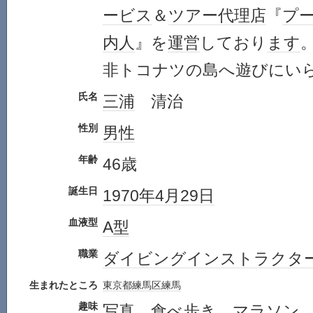
ービス
＆
ツアー
代理店
『
プ
内人
』を
運営
しており
ます
非トコナツの島へ遊びにい
氏名
三浦
清治
性別
男性
年齢
46歳
誕生日
1970年
4月29日
血液型
A型
職業
ダイビング
インストラクタ
生まれたところ
東京都
練馬区
練馬
趣味
写真
食べ歩き
マラソン