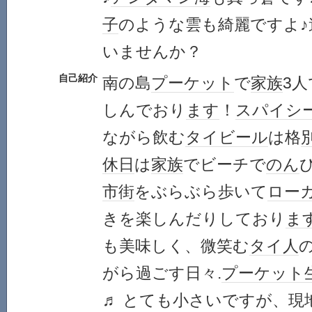
子
のような雲も綺麗ですよ
いませんか？
自己紹介
南の島
プーケット
で
家族
3
しんでおり
ます
！
スパイシ
ながら飲む
タイ
ビール
は格
休日
は
家族
でビーチで
のん
市街
をぶらぶら歩いて
ロー
きを楽しんだりしており
ま
も美味しく、微笑む
タイ人
がら過ごす日々.
プーケット
♬ とても小さいですが、現