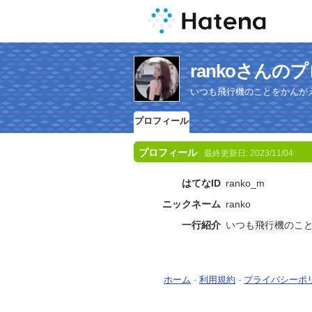
rankoさんの
いつも飛行機のことをかんが
プロフィール
プロフィール
最終更新日:
2023/11/04
はてなID
ranko_m
ニックネーム
ranko
一行紹介
いつも
飛行機
のこ
ホーム
-
利用規約
-
プライバシーポ