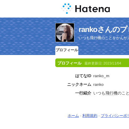
rankoさんの
いつも飛行機のことをかんが
プロフィール
プロフィール
最終更新日:
2023/11/04
はてなID
ranko_m
ニックネーム
ranko
一行紹介
いつも
飛行機
のこ
ホーム
-
利用規約
-
プライバシーポ