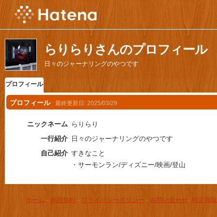
らりらりさんのプロフィール
日々のジャーナリングのやつです
プロフィール
プロフィール
最終更新日:
2025/03/29
ニックネーム
らりらり
一行紹介
日々のジャーナリングのやつです
自己紹介
すきなこと
・サーモンラン/ディズニー/映画/登山
ホーム
-
利用規約
-
プライバシーポリシー
-
お問い合わせ
-
特定商取