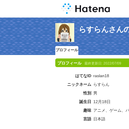
らすらんさん
プロフィール
プロフィール
最終更新日:
2022/07/09
はてなID
raslan18
ニックネーム
らすらん
性別
男
誕生日
12月18日
趣味
アニメ、ゲーム、
言語
日本語