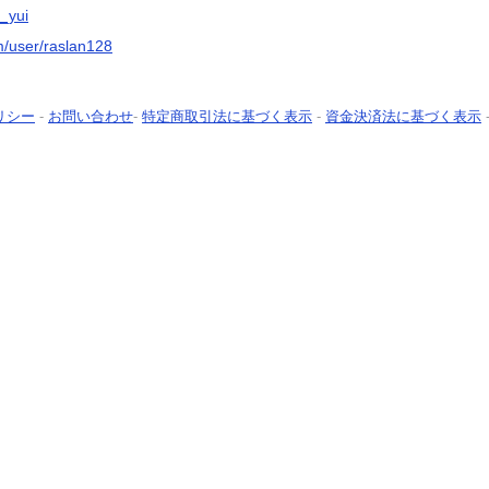
n_yui
m/user/raslan128
リシー
-
お問い合わせ
-
特定商取引法に基づく表示
-
資金決済法に基づく表示