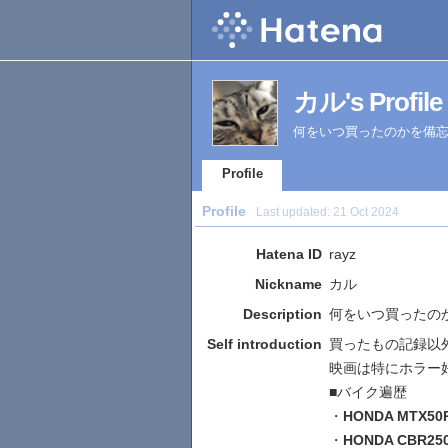
カル's Profile
何をいつ買ったのかを備
Profile
Profile
Last updated:
21 Oct 2024
Hatena ID
rayz
Nickname
カル
Description
何をいつ買ったの
Self introduction
買ったもの記録以
映画は特にホラー
■バイク遍歴
・
HONDA MTX50
・
HONDA CBR25