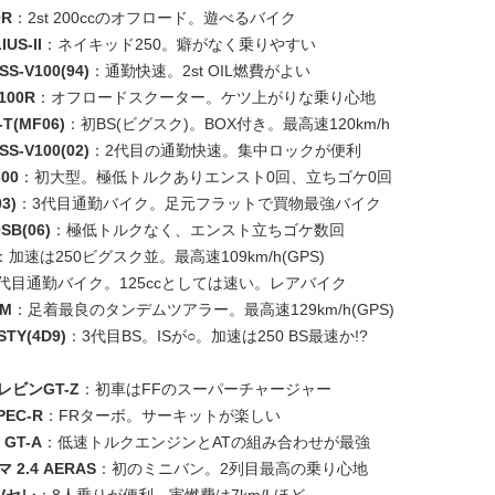
0R
：2st 200ccのオフロード。遊べるバイク
US-II
：ネイキッド250。癖がなく乗りやすい
SS-V100(94)
：通勤快速。2st OIL燃費がよい
100R
：オフロードスクーター。ケツ上がりな乗り心地
T(MF06)
：初BS(ビグスク)。BOX付き。最高速120km/h
SS-V100(02)
：2代目の通勤快速。集中ロックが便利
00
：初大型。極低トルクありエンスト0回、立ちゴケ0回
3)
：3代目通勤バイク。足元フラットで買物最強バイク
SB(06)
：極低トルクなく、エンスト立ちゴケ数回
：加速は250ビグスク並。最高速109km/h(GPS)
代目通勤バイク。125ccとしては速い。レアバイク
AM
：足着最良のタンデムツアラー。最高速129km/h(GPS)
TY(4D9)
：3代目BS。ISが○。加速は250 BS最速か!?
レビンGT-Z
：初車はFFのスーパーチャージャー
EC-R
：FRターボ。サーキットが楽しい
GT-A
：低速トルクエンジンとATの組み合わせが最強
2.4 AERAS
：初のミニバン。2列目最高の乗り心地