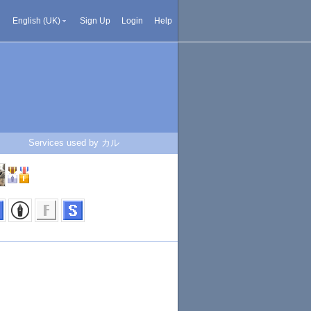
English (UK)
Sign Up
Login
Help
Services used by カル