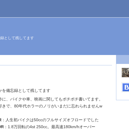
忘録として残してます
かを備忘録として残してます
外に、バイクや車、映画に関してもポチポチ書いてます。
好きで、80年代ホラーのノリがいまだに忘れられませんw
R
：人生初バイクは50ccのフルサイズオフロードでした
0R
：1.8万回転の4st 250cc。最高速180km/hオーバー