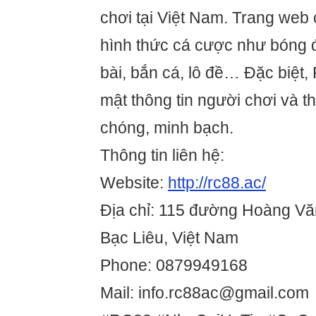
chơi tại Việt Nam. Trang web
hình thức cá cược như bóng 
bài, bắn cá, lô đề… Đặc biệt
mật thông tin người chơi và 
chóng, minh bạch.
Thông tin liên hệ:
Website:
http://rc88.ac/
Địa chỉ: 115 đường Hoàng Vă
Bạc Liêu, Việt Nam
Phone: 0879949168
Mail: info.rc88ac@gmail.com