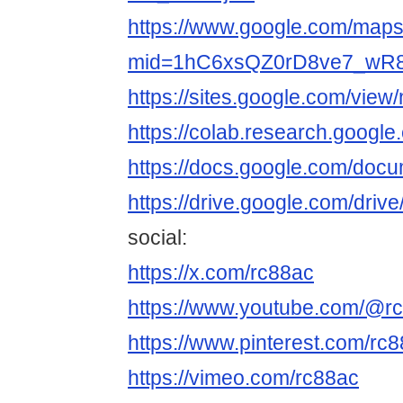
https://www.google.com/maps/
mid=1hC6xsQZ0rD8ve7_wR8r
https://sites.google.com/view
https://colab.research.goo
https://docs.google.com/d
https://drive.google.com/d
social:
https://x.com/rc88ac
https://www.youtube.com/@r
https://www.pinterest.com/rc8
https://vimeo.com/rc88ac