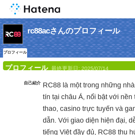
rc88acさんのプロフィール
プロフィール
プロフィール
最終更新日:
2025/07/14
自己紹介
RC88 là một trong những nhà 
tín tại châu Á, nổi bật với nề
thao, casino trực tuyến và g
dẫn. Với giao diện hiện đại, 
tiếng Việt đầy đủ, RC88 thu h