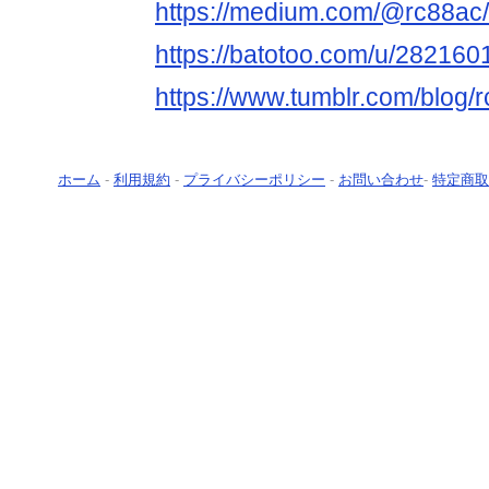
https://medium.com/@rc88ac
https://batotoo.com/u/282160
https://www.tumblr.com/blog/
ホーム
-
利用規約
-
プライバシーポリシー
-
お問い合わせ
-
特定商取