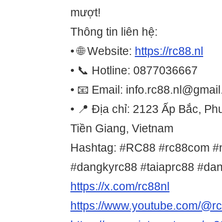
mượt!
Thông tin liên hệ:
• 🌐 Website:
https://rc88.nl
• 📞 Hotline: 0877036667
• 📧 Email: info.rc88.nl@gmai
• 📍 Địa chỉ: 2123 Ấp Bắc, P
Tiền Giang, Vietnam
Hashtag: #RC88 #rc88com #
#dangkyrc88 #taiaprc88 #da
https://x.com/rc88nl
https://www.youtube.com/@rc