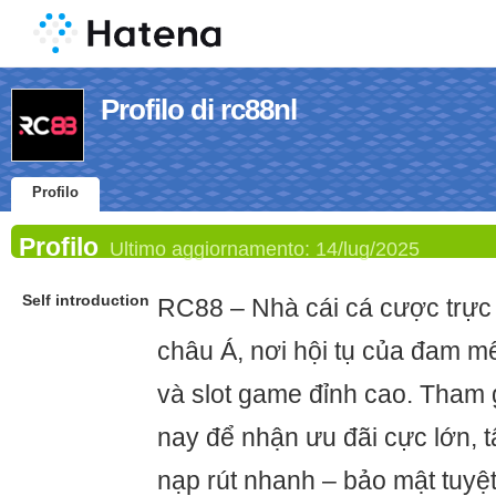
Profilo di rc88nl
Profilo
Profilo
Ultimo aggiornamento:
14/lug/2025
Self introduction
RC88 – Nhà cái cá cược trực
châu Á, nơi hội tụ của đam mê
và slot game đỉnh cao. Tham
nay để nhận ưu đãi cực lớn, 
nạp rút nhanh – bảo mật tuyệt