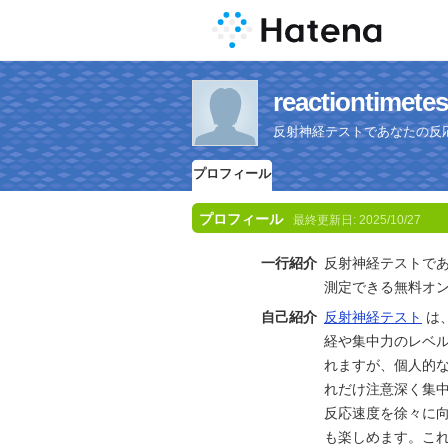
reactionti
反射神経テストであなたの反
プロフィール
プロフィール
最終更新日:
2025/10/27
一行紹介
反射神経テストで
測定できる無料オ
自己紹介
反射神経テスト
は
経や集中力のレベ
れますが、個人的
れだけ注意深く集
反応速度を徐々に
も楽しめます。こ