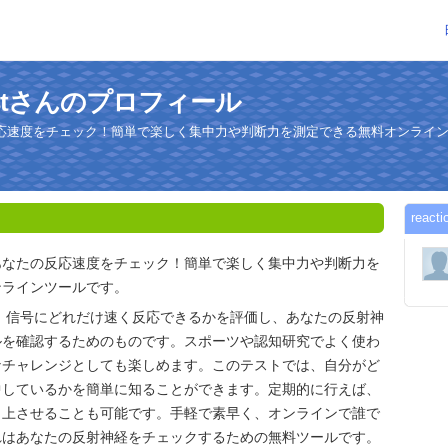
metestさんのプロフィール
応速度をチェック！簡単で楽しく集中力や判断力を測定できる無料オンライ
reac
あなたの反応速度をチェック！簡単で楽しく集中力や判断力を
ンラインツールです。
、信号にどれだけ速く反応できるかを評価し、あなたの反射神
ルを確認するためのものです。スポーツや認知研究でよく使わ
なチャレンジとしても楽しめます。このテストでは、自分がど
中しているかを簡単に知ることができます。定期的に行えば、
向上させることも可能です。手軽で素早く、オンラインで誰で
れはあなたの反射神経をチェックするための無料ツールです。