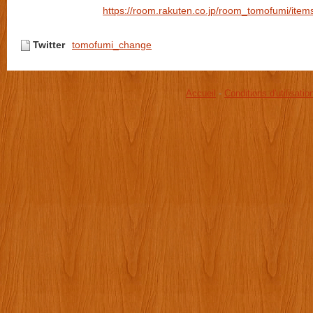
https://room.rakuten.co.jp/room_tomofumi/item
Twitter
tomofumi_change
Accueil
-
Conditions d'utilisatio