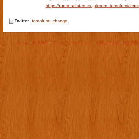
https://room.rakuten.co.jp/room_tomofumi/item
Twitter
tomofumi_change
ホーム
-
利用規約
-
プライバシーポリシー
-
お問い合わせ
-
特定商取