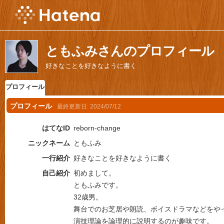
ともふみさんのプロフィール
好きなことを好きなように書く
プロフィール
プロフィール
最終更新日:
2024/07/12
はてなID
reborn-change
ニックネーム
ともふみ
一行紹介
好きなことを好きなように書く
自己紹介
初めまして。
ともふみです。
32歳男。
舞台でのお芝居や朗読、ボイスドラマなどをや
演技理論を論理的に説明するのが趣味です。