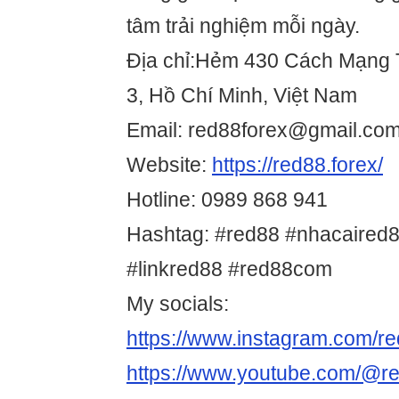
tâm trải nghiệm mỗi ngày.
Địa chỉ:Hẻm 430 Cách Mạng
3, Hồ Chí Minh, Việt Nam
Email: red88forex@gmail.co
Website:
https://red88.forex/
Hotline: 0989 868 941
Hashtag: #red88 #nhacaired
#linkred88 #red88com
My socials:
https://www.instagram.com/re
https://www.youtube.com/@re