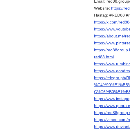
Email: red88.grou
Website:
https://re
Hastag: #RED88 #
https://x.com/red8
https://www.youtu
https://about.me/r
https://www.pinter
https://red88group
red88.html
https://www.tumblr
https://www.goodr
https://telegra.
%C4%90%E1%BB%
C%C6%B0%E1%BB%
https://www.instap
https://www.quora.
https://red88group.
https://vimeo.com/
https://www.devian