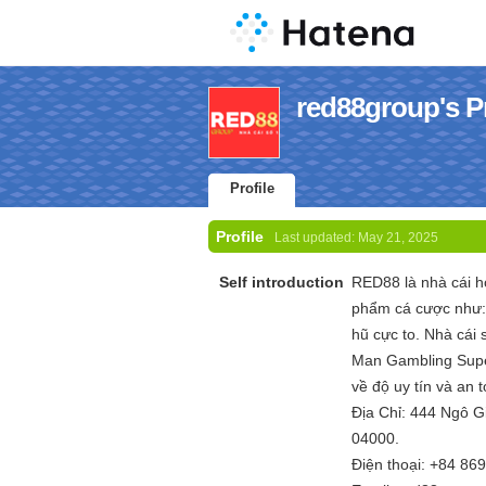
red88group's Pr
Profile
Profile
Last updated:
May 21, 2025
Self introduction
RED88 là nhà cái h
phẩm cá cược như: 
hũ cực to. Nhà cái 
Man Gambling Supe
về độ uy tín và an 
Địa Chỉ: 444 Ngô Gi
04000.
Điện thoại: +84 86