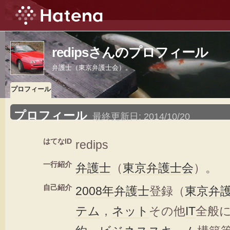
redipsさんのプロフィール
弁護士（東京弁護士会）。
プロフィール
プロフィール
最終更新日:
2014/10/20
はてなID
redips
一行紹介
弁護士
（
東京弁護士会
）。
自己紹介
2008年
弁護士
登録（
東京弁
テム
，
ネット
その他
IT
全般