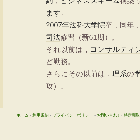
約
，
ビジネス
スキーム
構築
ます
。
2007年
法科大学院
卒，同年
司法
修習（新61期）。
それ以前は，
コンサルティ
ど勤務。
さらにその以前は，
理系
の
攻）。
ホーム
-
利用規約
-
プライバシーポリシー
-
お問い合わせ
-
特定商取