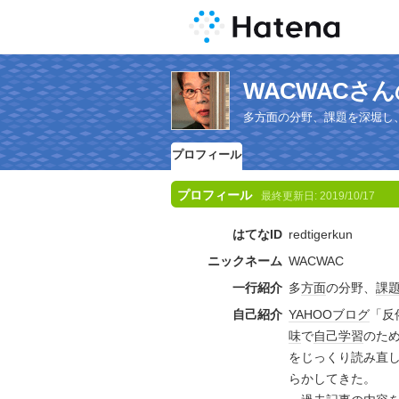
WACWACさ
多方面の分野、課題を深堀し
プロフィール
プロフィール
最終更新日:
2019/10/17
はてなID
redtigerkun
ニックネーム
WACWAC
一行紹介
多
方面
の分野、
課
自己紹介
YAHOO
ブログ
「反
味
で
自己
学習
のた
をじっくり読み直
らかしてきた。