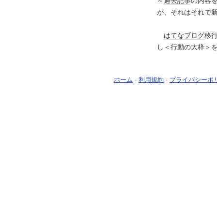
～
過去
記事
の内容
が、それはそれで
はてなブログ
移
し＜行動の大枠＞
ホーム
-
利用規約
-
プライバシーポ