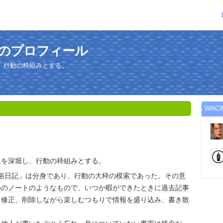
んのプロフィール
、行動の枠組みとする。
WAC
題
を深堀し、行動の枠組みとする。
俗
日記
」は
分身
であり、行動の大枠の
模索
であった。その
意
めの
ノート
のような
もの
で、いつか暇ができた
とき
に
過去
記事
し
修正
、削除しながら楽しむつもりで
情報
を盛り込み、書き散