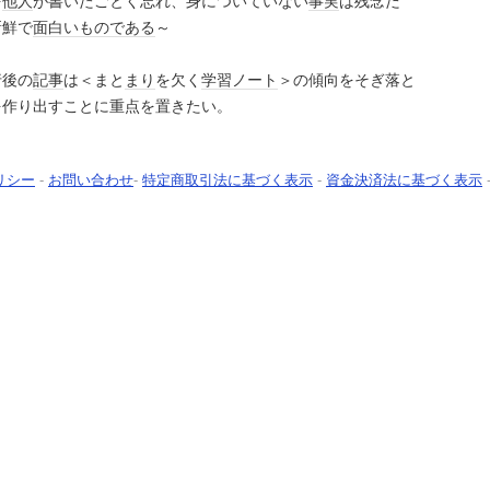
を
他人
が書いたごとく忘れ、身についていない
事実
は残念だ
新鮮で
面白い
もの
である
～
行後の
記事
は＜まと
まり
を欠く
学習
ノート
＞の傾向をそぎ落と
を作り出すことに重点を置きたい。
リシー
-
お問い合わせ
-
特定商取引法に基づく表示
-
資金決済法に基づく表示