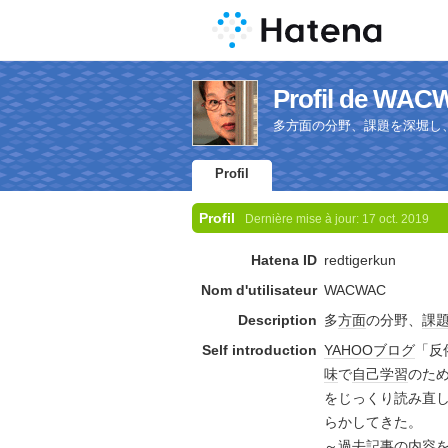
Profil de WA
多方面の分野、課題を深堀し
Profil
Profil
Dernière mise à jour:
17 oct. 2019
Hatena ID
redtigerkun
Nom d'utilisateur
WACWAC
Description
多
方面
の分野、
課
Self introduction
YAHOO
ブログ
「反
味
で
自己
学習
のた
をじっくり読み直
らかしてきた。
～
過去
記事
の内容