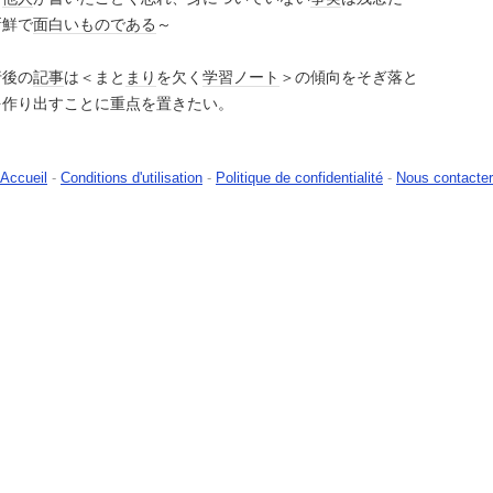
新鮮で
面白い
もの
である
～
行後の
記事
は＜まと
まり
を欠く
学習
ノート
＞の傾向をそぎ落と
を作り出すことに重点を置きたい。
Accueil
-
Conditions d'utilisation
-
Politique de confidentialité
-
Nous contacter