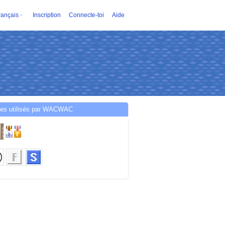
rançais
Inscription
Connecte-toi
Aide
ces utilisés par WACWAC