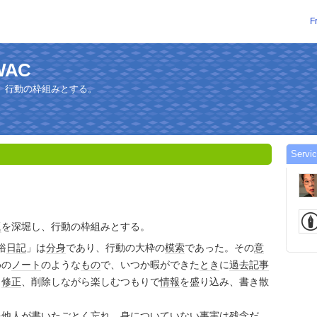
F
CWAC
、行動の枠組みとする。
Servi
題
を深堀し、行動の枠組みとする。
俗
日記
」は
分身
であり、行動の大枠の
模索
であった。その
意
めの
ノート
のような
もの
で、いつか暇ができた
とき
に
過去
記事
し
修正
、削除しながら楽しむつもりで
情報
を盛り込み、書き散
を
他人
が書いたごとく忘れ、身についていない
事実
は残念だ