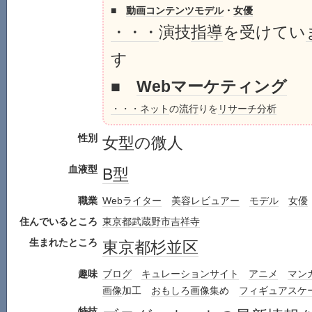
■
動画
コンテンツ
モデル
・
女優
・・・
演技
指導
を受けてい
す
■
Webマーケティング
・・・
ネット
の
流行
りを
リサーチ
分析
性別
女型の微人
血液型
B型
職業
Web
ライター
美容
レビュアー
モデル
女優
住んでいるところ
東京都
武蔵野市
吉祥寺
生まれたところ
東京都
杉並区
趣味
ブログ
キュレーションサイト
アニメ
マン
画像
加工
おもしろ
画像
集め
フィギュアスケ
特技