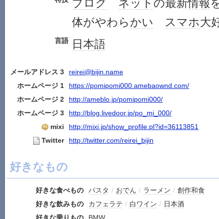
ブログ
ネット
の最新
情報
体がやわら
かい
スマホ
大
言語
日本語
メールアドレス 3
reirei@bijin.name
ホームページ 1
https://pomipomi000.amebaownd.com/
ホームページ 2
http://ameblo.jp/pomipomi000/
ホームページ 3
http://blog.livedoor.jp/po_mi_000/
mixi
http://mixi.jp/show_profile.pl?id=36113851
Twitter
http://twitter.com/reirei_bijin
好きなもの
好きな食べもの
パスタ
/
おでん
/
ラーメン
/
創作和食
好きな飲みもの
カフェラテ
/
白ワイン
/
日本酒
好きな乗りもの
BMW