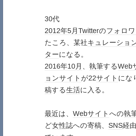
30代
2012年
5月
Twitter
の
フォロワ
たころ、某社
キュレーショ
ター
になる。
2016年
10月
、
執筆
する
Web
ョンサイト
が22
サイト
にな
稿
する
生活
に入る。
最近
は、
Webサイト
への
執
ど
女性
誌への
寄稿
、
SNS
経