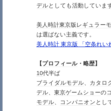
デル
としても
活動
してい
ま
美人時計
東京
版
レギュラー
は選ばない
主義
です。
美人時計 東京版 「空条れい
【
プロフィール
・略歴】
10
代半ば
ブライダル
モデル
、
カタロ
デル
、
東京ゲームショー
の
モデル
、
コンパニオン
とし