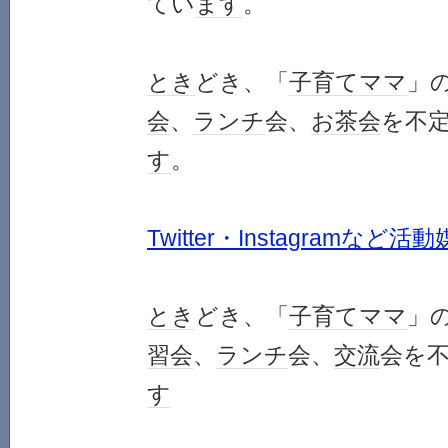
てい
ます
。
とき
どき、「
子育て
ママ
」
会
、
ランチ
会、
お茶会
を不
す
。
Twitter・Instagramなど活
とき
どき、「
子育て
ママ
」
習会
、
ランチ
会、
交流
会を
す