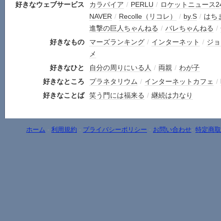
好きなウェブサービス
カラパイア
/
PERLU
/
ロケットニュース2
NAVER
/
Recolle（リコレ）
/
by.S
/
はち
進撃の巨人ちゃんねる
/
バレちゃんねる
/
好きなもの
マーズランキング
/
インターネット
/
ジョ
メ
好きなひと
自分の周りにいる人
/
両親
/
わが子
好きなところ
プラネタリウム
/
インターネットカフェ
/
好きなことば
笑う門には福来る
/
継続は力なり
ホーム
-
利用規約
-
プライバシーポリシー
-
お問い合わせ
-
特定商取