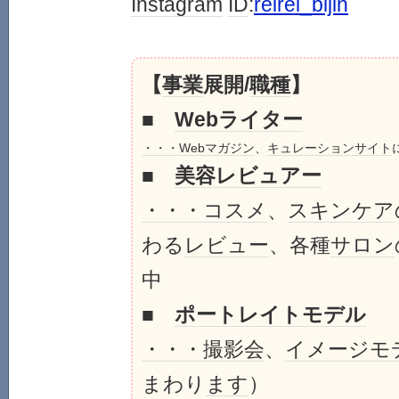
Instagram
ID
:
reirei_bijin
【
事業
展開/
職種
】
■
Web
ライター
・・・
Web
マガジン
、
キュレーションサイト
■
美容
レビュアー
・・・
コスメ
、
スキンケア
わる
レビュー
、各種
サロン
中
■
ポートレイト
モデル
・・・
撮影会
、
イメージモ
まわり
ます
）