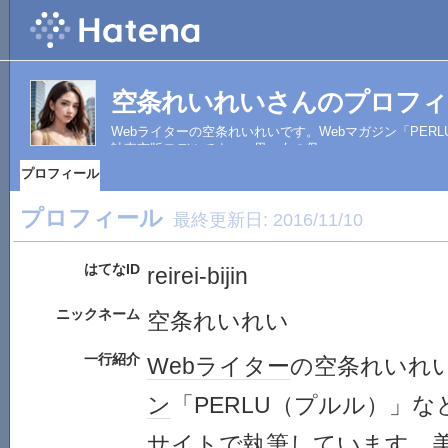
空条れいれいさんのプロフィ
Webライターの空条れいれいです。Webマガジン「PER
計東京版モデルです。一男一女の母。
プロフィール
プロフィール
最終更新日:
2016/11/10
はてなID
reirei-bijin
ニックネーム
空条れいれい
一行紹介
Web
ライター
の空条れいれ
ン
「PERLU（プルル）」
サイト
で
執筆
してい
ます
。