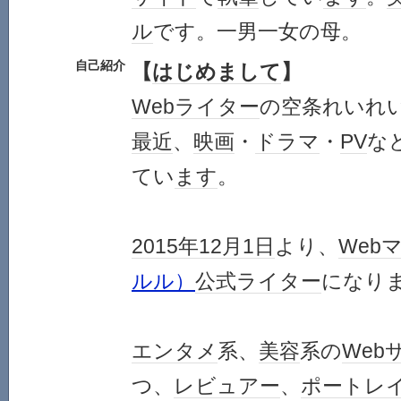
ル
です。一男一女の母。
自己紹介
【
はじめまして
】
Web
ライター
の空条れいれ
最近
、
映画
・
ドラマ
・
PV
な
てい
ます
。
2015年
12月1日
より、
Web
ルル）
公式
ライター
になり
エンタメ
系、
美容
系の
Web
つ、
レビュアー
、
ポートレ