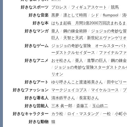
好きなスポーツ
プロレス
/
フィギュアスケート
/
競馬
好きな音楽
黒夢
/
凛として時雨
/
シド
/
flumpool
/
清
好きな本
はちま起稿 月間1億2000万回読まれる
好きなマンガ
亜人
/
鋼の錬金術師
/
ジョジョの奇妙な冒
巨人
/
天智と天武
/
新世紀エヴァンゲリオ
好きなゲーム
ジョジョの奇妙な冒険 オールスターバト
ーダストクルセイダース
/
ファイナルファ
好きなアニメ
おそ松さん
/
亜人
/
進撃の巨人
/
鋼の錬金術
/
ジョジョの奇妙な冒険スターダストクル
リオン
好きなアート
ゆり呼さんこと渡邉裕美さん
/
田中ビリー
好きなファッション
マークジェイコブス
/
マイケルコース
/
プ
好きな著名人
清水鉄平さん
/
長富彩さん
好きな芸能人
三木 眞一郎
/
斎藤工
/
玉山鉄二
好きなキャラクター
カラ松
/
ロイ・マスタング
/
一松
/
小町小
好きな動物
猫