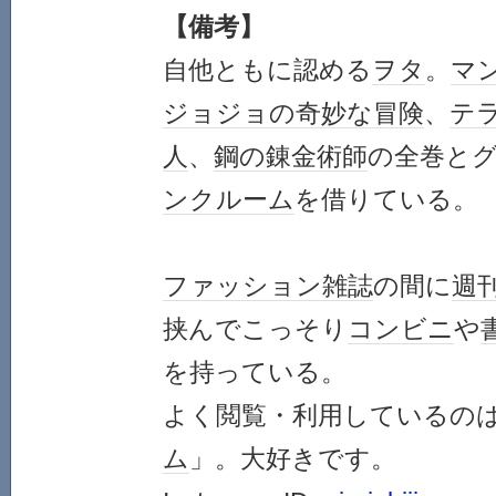
【備考】
自他ともに認める
ヲタ
。
マ
ジョジョの奇妙な冒険
、
テ
人
、
鋼の錬金術師
の全巻と
ンクルーム
を借りている。
ファッション雑誌
の間に
週
挟んでこっそり
コンビニ
や
を持っている。
よく閲覧・利用しているの
ム
」。大好きです。