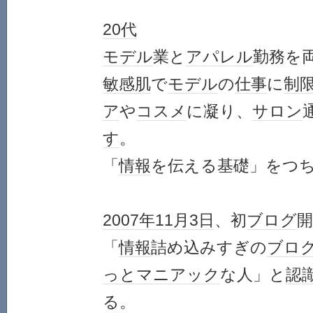
20代
モデル
業と
アパレル
勤務を
敏感肌
で
モデル
の
仕事
に
制
ア
や
コスメ
に凝り、
サロン
す
。
「
情報
を伝える基礎」をつ
2007年
11月3日
、初
ブログ
開
「
情報
詰め込みすぎの
ブロ
っと
マニアック
な人」と
認
る。