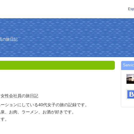
Esp
ら
員の旅日記
Servi
な
女性
会社員
の旅
日記
ーションにしている40代女子の旅の記録です。
温泉、お肉、ラーメン、お酒が好きです。
ます。