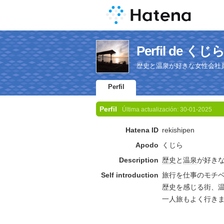
Perfil de くじ
歴史と温泉が好きな女性会社
Perfil
Perfil
Última actualización:
30-01-2025
Hatena ID
rekishipen
Apodo
くじら
Description
歴史
と
温泉
が好き
Self introduction
旅行を仕事のモチベ
歴史を感じる街、
一人旅もよく行き