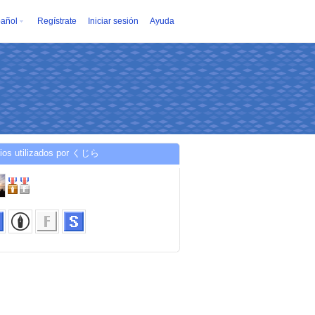
añol
Regístrate
Iniciar sesión
Ayuda
cios utilizados por くじら