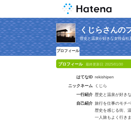
くじらさんの
歴史と温泉が好きな女性会社
プロフィール
プロフィール
最終更新日:
2025/01/30
はてなID
rekishipen
ニックネーム
くじら
一行紹介
歴史
と
温泉
が好き
自己紹介
旅行を仕事のモチベ
歴史を感じる街、
一人旅もよく行き