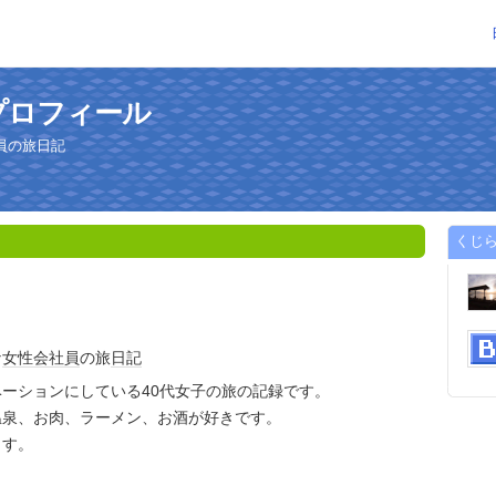
プロフィール
員の旅日記
くじ
な
女性
会社員
の旅
日記
ーションにしている40代女子の旅の記録です。
温泉、お肉、ラーメン、お酒が好きです。
ます。