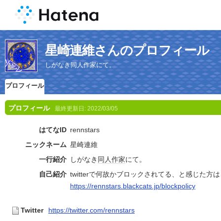
星崎連維さんのプロフィール
しがなき同人作家にて。
プロフィール
プロフィール
最終更新日:
2022/03/05
はてなID
rennstars
ニックネーム
星崎連維
一行紹介
しがなき
同人作家
にて。
自己紹介
twitterで何故かブロックされてる、と感じた方
https://rennstars.blackcats.jp/blockpolicy
Twitter
https://twitter.com/rennstars