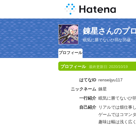
錬星さんのプ
眠気に勝てないひ弱な35歳
プロフィール
プロフィール
最終更新日:
2020/10/19
はてなID
renseijyu117
ニックネーム
錬星
一行紹介
眠気に勝てないひ弱
自己紹介
リアルでは畑仕事
ゲームではコマン
趣味は幅は浅く広