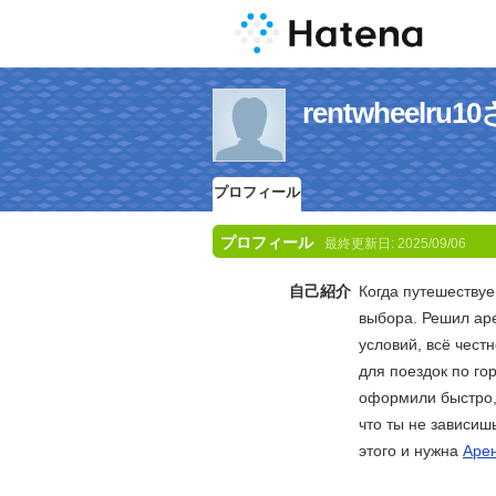
rentwheel
プロフィール
プロフィール
最終更新日:
2025/09/06
自己紹介
Когда путешествуе
выбора. Решил аре
условий, всё чест
для поездок по го
оформили быстро,
что ты не зависиш
этого и нужна
Арен