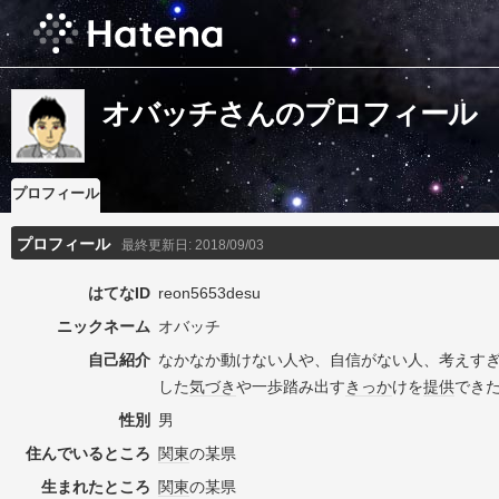
オバッチさんのプロフィール
プロフィール
プロフィール
最終更新日:
2018/09/03
はてなID
reon5653desu
ニックネーム
オバッチ
自己紹介
なかなか動けない人や、自信がない人、考えす
した
気づき
や一歩踏み出す
きっか
けを
提供
でき
性別
男
住んでいるところ
関東
の某県
生まれたところ
関東
の某県