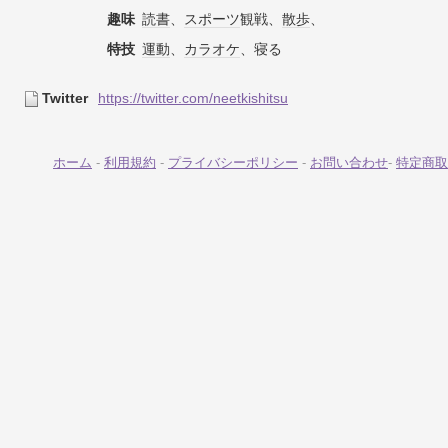
趣味
読書
、
スポーツ
観戦、
散歩
、
特技
運動
、
カラオケ
、寝る
Twitter
https://twitter.com/neetkishitsu
ホーム
-
利用規約
-
プライバシーポリシー
-
お問い合わせ
-
特定商取